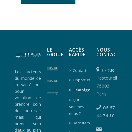
LE
ACCÈS
NOUS
GROUPE
RAPIDE
CONTACTER
17 rue
Contact
Les acteurs
Pastourelle
du monde de
Opportunités
la santé ont
75003
Témoignages
pour
Paris
vocation de
Qui
prendre soin
sommes-
06 67
des autres :
nous ?
44 74 10
mais qui
Recrutement
prend soin
d’eux, au plan