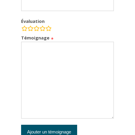
Évaluation
rating
Témoignage
fields