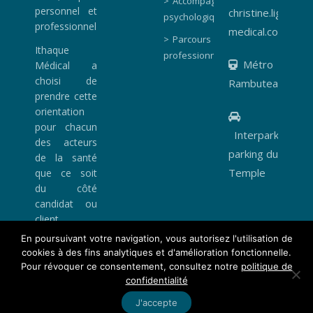
Accompagnement
personnel et
christine.lignier@
psychologique
professionnel ?
medical.com
Parcours
Ithaque
professionnel
Métro
Médical a
choisi de
Rambuteau
prendre cette
orientation
pour chacun
Interparking,
des acteurs
parking du
de la santé
Temple
que ce soit
du côté
candidat ou
client...
En poursuivant votre navigation, vous autorisez l'utilisation de
cookies à des fins analytiques et d'amélioration fonctionnelle.
Pour révoquer ce consentement, consultez notre
politique de
© Copyright 2021 - Ithaque Médical -
Réalisé par Newp.fr
confidentialité
J'accepte
Politique de confidentialité
Informations légales