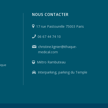
NOUS CONTACTER
17 rue Pastourelle 75003 Paris
06 67 44 74 10
christine.lignier@ithaque-
medical.com
Métro Rambuteau
ique
Interparking, parking du Temple