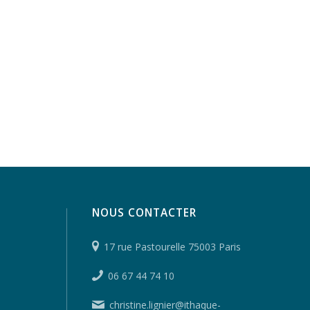
NOUS CONTACTER
17 rue Pastourelle 75003 Paris
06 67 44 74 10
christine.lignier@ithaque-